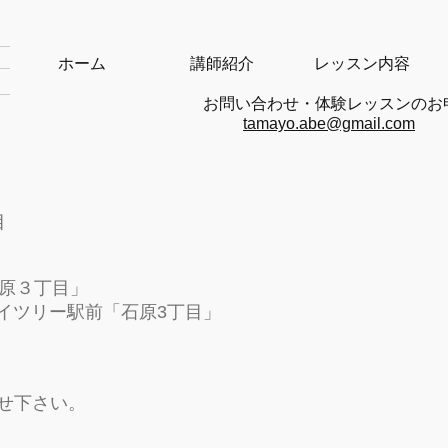
ホーム
講師紹介
レッスン内容
​お問い合わせ・体験レッスンのお
tamayo.abe@gmail.com
田区のピアノ教室です。
目
石原３丁目」
カイツリー駅前「石原3丁目」
せ下さい。